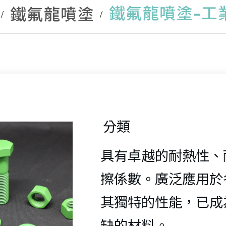
鐵氟龍
℃，短時間可達
鐵氟龍噴塗-工
鐵氟龍噴塗
EPDM
鐵氟龍
布
(-150°C/+270°C)
鐵氟龍實驗室器
鐵氟龍
鐵氟龍清
+150 ℃)
鐵氟龍
材
鐵氟龍
籃
LT-400 高溫伸縮
鐵氟龍
LT-423-E 耐高溫
帶
鐵氟龍絕
風管
鐵氟龍接頭(PFA)
鐵氟龍燒
PFA直
風管(-40 ℃ /130 
毛細管
鐵氟龍薄
(-60℃/+400℃) 
鐵氟龍
口接頭
℃，短時間可達
鐵氟龍
鐵氟龍
鐵氟龍
+150 ℃)
LT-408 尼龍布耐
分類
鐵氟龍玻
PFA擴口
鐵氟龍
酸集塵風管 
品專用
螺紋變
鐵氟龍
鐵氟龍墊
LT-428 耐高溫保
具有卓越的耐熱性、
(-30°C/+80°C)
頭
織管
鐵氟龍
溫風管
擦係數。廣泛應用於
矽膠玻
鐵氟龍BE
(-70°C/+300°C) 
LT-409 尼龍布耐
PFA擴
鐵氟龍
伸縮管
其獨特的性能，已成
短時間可達+350 
溫風管 
徑接頭
紋管 
缺的材料。