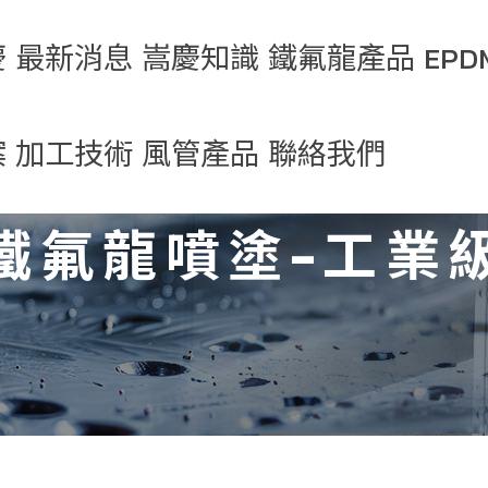
慶
最新消息
嵩慶知識
鐵氟龍產品
EP
案
加工技術
風管產品
聯絡我們
業
聞發布
鐵氟龍知識
鐵氟龍管
EPDM
PTFE
鐵氟龍噴塗-工業
章
氟龍知識
EDPM知識
鐵氟龍噴塗
EPDM
PTFE彩
鐵氟龍噴
管路
氟龍
軟質風管
LT-422 耐高溫排
級
電熱器 / 熱交換
EPDM預
PTFE
鐵氟龍
氣煙囪風管(可達
程塑膠
伸縮風管
LT-370 耐腐蝕風
器 
定型管
鐵氟龍噴
+200 ℃)
FEP鐵
鐵氟龍
路解
管
級
屬加工
鐵氟龍玻纖布
EPDM
鐵氟龍
LT-423-C 耐高溫
(-30℃/+250℃) 
PFA鐵氟
預成型管
鐵氟龍
風管 (40 ℃/130 
件翻邊技術
鐵氟龍加工品
鐵氟龍
鐵氟龍
LT-371耐酸鹼軟管