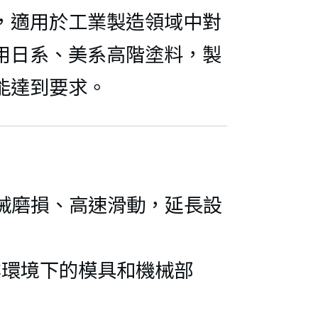
90°等徑
-RING 表
，適用於工業製造領域中對
TFE
用日系、美系高階塗料，製
外牙NPT
能達到要求。
RING / 全
90°彎接
毛刷
90°變徑
受機械磨損、高速滑動，延長設
螺絲
NPT螺紋
十字皿頭螺
業環境下的模具和機械部
°彎接頭