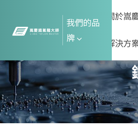
關於嵩
我們的品
牌 
解決方
關於嵩慶欣
新
SGS-綠色標
鐵
伺服器水冷
鐵
相關規範
解決方案
工
相關認證
車用水冷管
金
決方案
管
合作夥伴