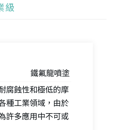
熱縮管
業級
隔膜墊片
焊接
束線帶
洗架/花
彈簧管
玻纖輸送
絕緣子
緣套管/
杯 
通等徑擴
膜 
玻纖膠帶
試管
波紋管
薄膜膠帶
鐵氟龍噴塗
纖布-食
外牙NPT
鑷子
徑直通接
不鏽鋼編
片/墊圈
耐腐蝕性和極低的摩
攪拌子
各種工業領域，由於
纖布
LLOW/
口直接變
預成型波
為許多應用中不可或