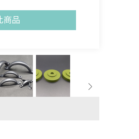
綿/防火
口板式等
預成型管
此商品
接頭
紋管內襯
送滾輪/
口板式變
接頭
內襯鐵氟
拌棒 
外牙NPT
球/橢圓
通接頭
FNPT內
Oring 
接接頭
/ Vition)