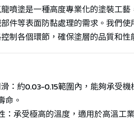
PFA擴口
(-70°C/+300°C)
燃風管
VITON O
氟龍噴塗是一種高度專業化的塗裝工藝
彎接頭
(-60℃/+900℃) 
面噴塗 P
械部件等表面防黏處理的需求。我們使
LT-461 高溫排氣
PFA擴口
格控制各個環節，確保塗層的品質和性
風管 
LT-490-S 阻燃超
PTFE O-
螺紋變徑
高溫風管 
氟O型圈
頭
LT462-阻燃VO防
(-60°C/+900°C)
靜電軟管(-70 
鐵氟龍
PFA擴口
°C/+550°C)
彎接頭
潤滑：約0.03-0.15範圍內，能夠承
鐵氟龍
LT-480 耐高溫風
壽命。
PFA外牙
PVDF 
管
性：承受極高的溫度，適用於高溫工
等徑90
絲
(-70°C/+1000°C) 