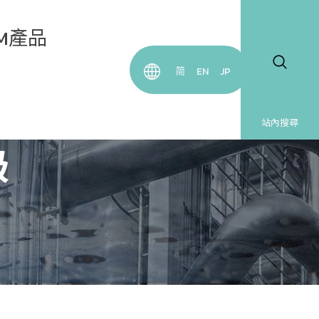
DM產品
简
EN
JP
橡膠管
鐵氟龍管
站內搜尋
級
夾紗管
色管
塗-食品
成型管/
抗靜電管
電熱器
塗-工業
氟龍管
熱交換器
布紋面夾紗
玻纖布
龍管 
 
內襯
網格玻纖
桶槽