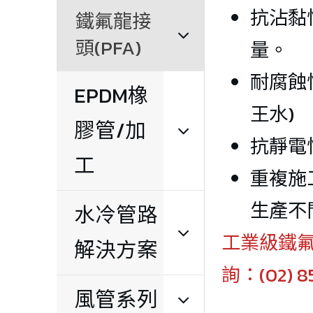
抗沾黏
鐵氟龍接
頭(PFA)
量。
耐腐蝕
EPDM橡
王水)
膠管/加
抗靜電
工
重複施
生產不
水冷管路
工業級鐵氟龍
解決方案
詢：(02) 8
風管系列