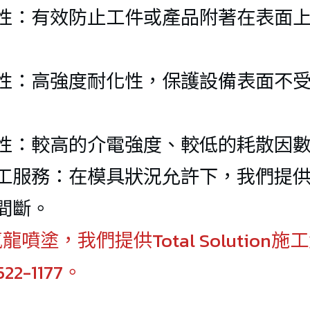
PFA擴
性：有效防止工件或產品附著在表面
通接頭
PFA擴
性：高強度耐化性，保護設備表面不受
牙NPT
PFA擴
性：較高的介電強度、較低的耗散因
通接頭
工服務：在模具狀況允許下，我們提
間斷。
噴塗，我們提供Total Solutio
522-1177。