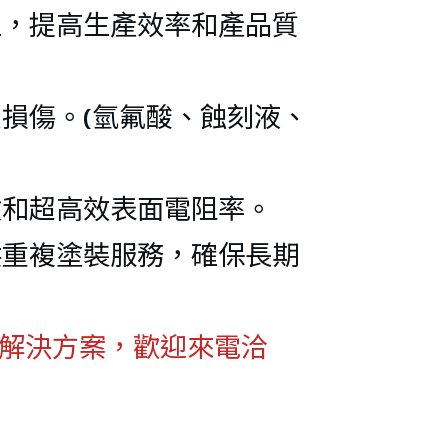
口等徑三
上，提高生產效率和產品質
口變徑外
損傷。(氫氟酸、蝕刻液、
螺紋接頭
口變徑三
數和超高效表面電阻率。
供重複塗裝服務，確保長期
n施工解決方案，歡迎來電洽