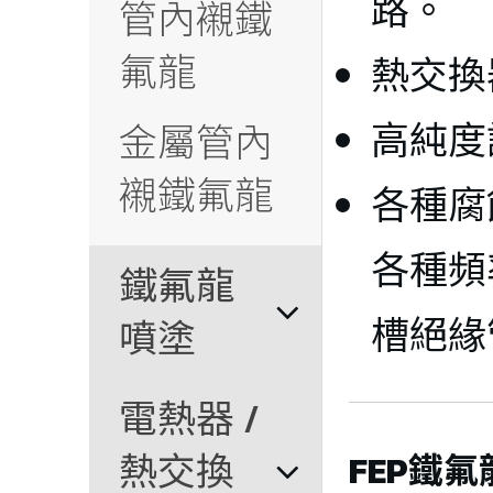
路。
管內襯鐵
氟龍
熱交換
高純度
金屬管內
襯鐵氟龍
各種腐
各種頻
鐵氟龍
槽絕緣
噴塗
電熱器 / 
熱交換
FEP鐵