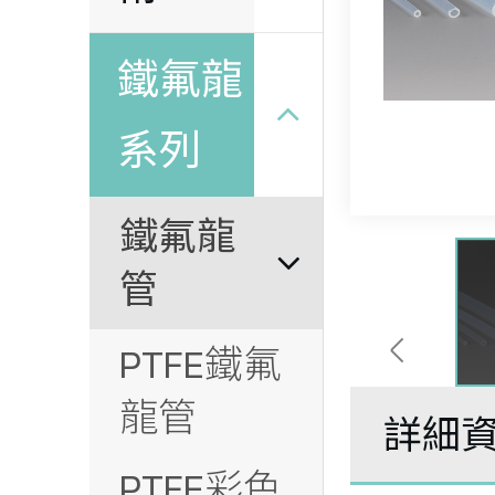
鐵氟龍
系列
鐵氟龍
管
PTFE鐵氟
龍管
詳細
PTFE彩色