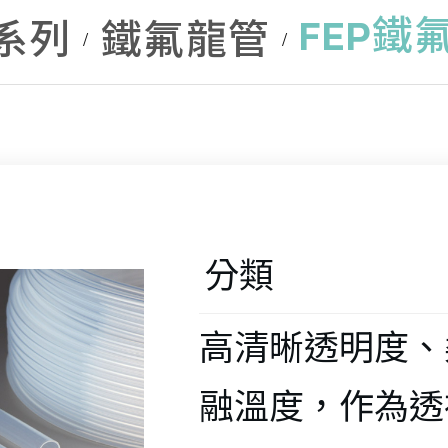
鐵氟龍
車用水冷管
管
FEP鐵
系列
鐵氟龍管
管件翻邊技
布
路解決方案
布紋面
術
鐵氟龍
合作夥伴
成型
品
鐵氟龍
分類
隔膜墊
室器材
高清晰透明度、
鐵氟龍
融溫度，作為透
(PFA)