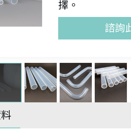
擇。
諮詢
資料