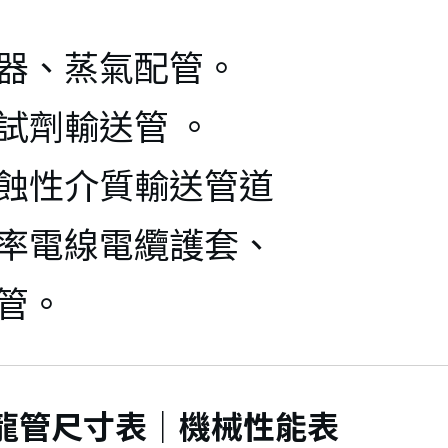
器、蒸氣配管。
試劑輸送管 。
蝕性介質輸送管道
率電線電纜護套、
管。
氟龍管尺寸表｜機械性能表