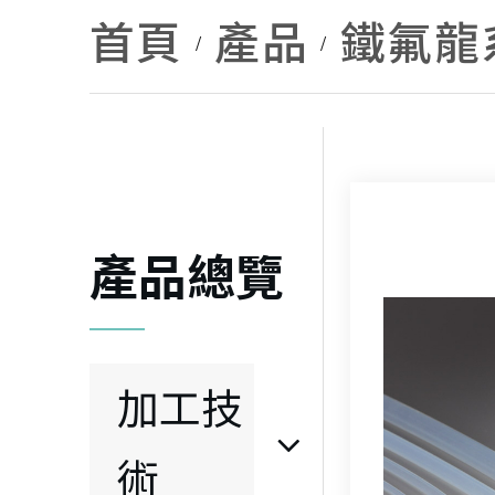
管/定型
首頁
產品
鐵氟龍
相關認證
EPDM
夾紗預
管 
產品總覽
EPDM
片
加工技
術