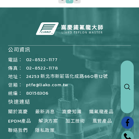
公司資訊
02-8522-1177
電話：
02-8522-1178
傳真：
24253 新北市新莊區化成路660巷12號
地址：
ptfe@liako.com.tw
信箱：
80158306
統編：
快速連結
關於嵩慶
最新消息
嵩慶知識
鐵氟龍產品
EPDM產品
解決方案
加工技術
風管產品
聯絡我們
隱私政策