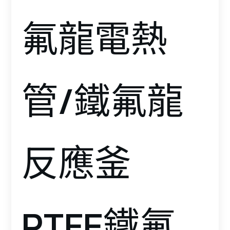
氟龍電熱
管/鐵氟龍
反應釜
PTFE鐵氟