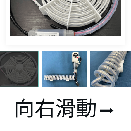
向右滑動
⭢