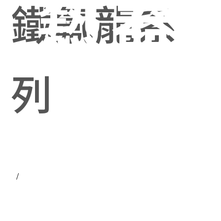
熱器
鐵氟龍系
列