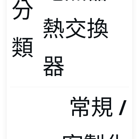
分
熱交換
類
器 
常規 /