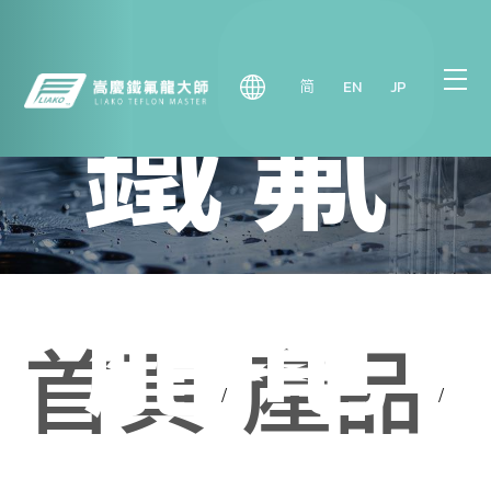
鐵氟
简
EN
JP
龍電
首頁
產品