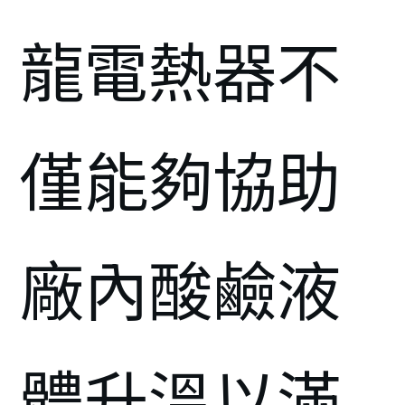
龍電熱器不
僅能夠協助
廠內酸鹼液
體升溫以滿