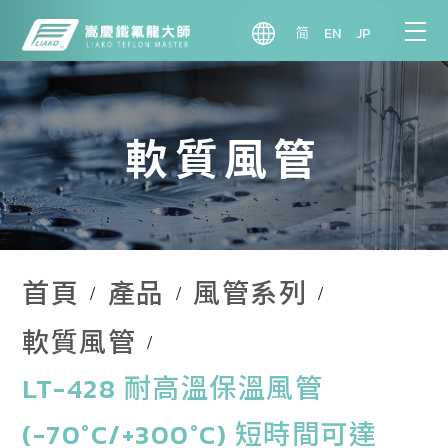
简
EN
JP
軟質風管
首頁
產品
風管系列
軟質風管
LT-428 耐高溫保溫風管
(-70°C/+300°C) 短時間可達