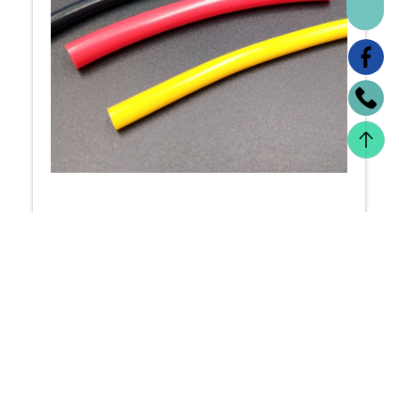
TFE彩色管
金屬管
高/低溫、耐強酸鹼、抗沾黏、高耐化性，屬
用於工業
成本低，效能高的通用型管件。 PTFE 
工、製藥
BE/鐵氟龍管/PTFE鐵氟龍軟管/ PTFE鐵氟龍
境的領域。 
彩色管/PTFE鐵氟龍彩條管/ PTFE鐵氟龍裁切管 
徑 金屬內
氟龍直通管
金屬管 / 