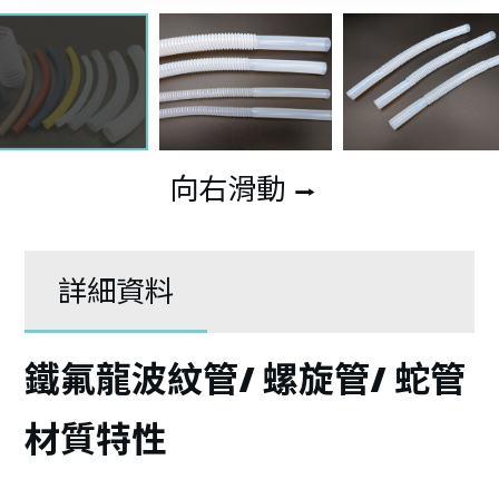
向右滑動
⭢
詳細資料
鐵氟龍波紋管/ 螺旋管/ 蛇管
材質特性