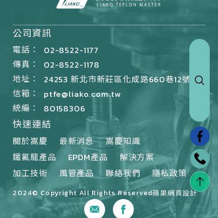
公司資訊
電話：
02-8522-1177
傳真：
02-8522-1178
地址：
24253 新北市新莊區化成路660巷12號
信箱：
ptfe@liako.com.tw
統編：
80158306
快速連結
關於嵩慶
最新消息
嵩慶知識
鐵氟龍產品
EPDM產品
解決方案
加工技術
風管產品
聯絡我們
隱私政策
2024© Copyright All Rights Reserved
蘋果網頁設計