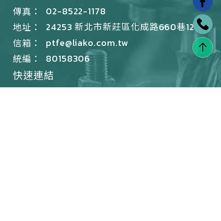
02-8522-1178
傳真：
24253 新北市新莊區化成路660巷12號
地址：
ptfe@liako.com.tw
信箱：
80158306
統編：
快速連結
關於嵩慶
最新消息
嵩慶知識
鐵氟龍產品
EPDM產品
解決方案
加工技術
風管產品
聯絡我們
隱私政策
2024© Copyright All Rights Reserved
蘋果網頁設計