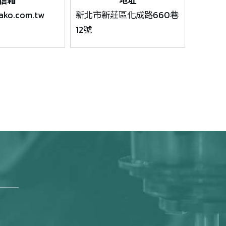
信箱
地址
iako.com.tw
新北市新莊區化成路660巷
12號