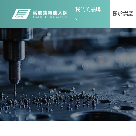
我們的品牌 
關於嵩慶
關於嵩慶欣業
新聞發布
SGS-綠色標章
鐵氟龍知
相關規範
相關認證