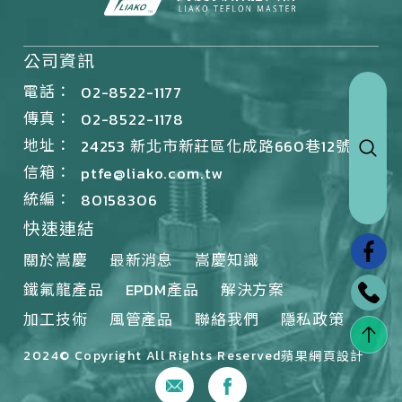
公司資訊
電話：
02-8522-1177
傳真：
02-8522-1178
地址：
24253 新北市新莊區化成路660巷12號
信箱：
ptfe@liako.com.tw
統編：
80158306
快速連結
關於嵩慶
最新消息
嵩慶知識
鐵氟龍產品
EPDM產品
解決方案
加工技術
風管產品
聯絡我們
隱私政策
2024© Copyright All Rights Reserved
蘋果網頁設計