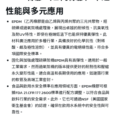
性能與多元應用
EPDM（乙丙橡膠是由乙烯與丙烯共聚的三元共聚物，經
硫磺或過氧架橋處理後，展現出卓越的耐候性、抗臭氧性
及耐UV特性，即使在極端低溫下也能保持優異彈性。此
材料廣泛應用於多種行業，具備良好的化學抗性（對稀
酸、鹼及極性溶劑），並具有優異的電絕緣性能，符合多
項國際安全標準。
固化與加強處理硫磺架橋EPDM具有高彈性，適用於一般
工業需求，然而過氧架橋的版本提供更好的耐熱性和壓縮
永久變形性能，適合高溫和長期使用的應用，如建築行業
的軟管及高端工業密封。
食品與飲用水安全標準在應用領域方面，EPDM橡膠可根
據FDA 21.CFR 177.2600標準進行配方調整，以符合食品與
飲料行業的安全需求。此外，它也可通過NSF（美國國家
衛生基金會）的認證，確保在飲用水系統中的安全性與可
靠性。